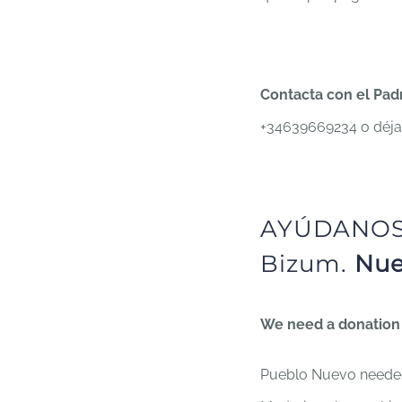
Contacta con el Pa
+34639669234 o déjan
AYÚDANO
Bizum.
Nue
We need a donation 
Pueblo Nuevo needed