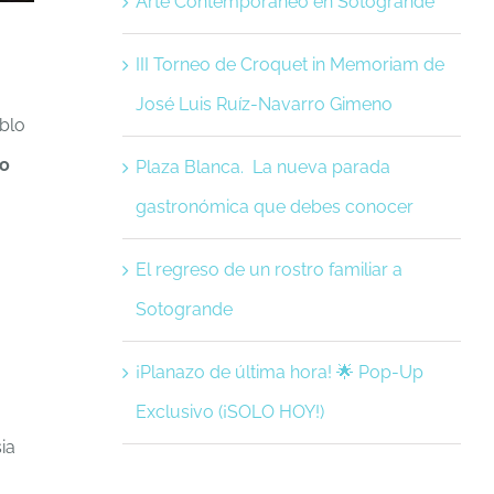
Arte Contemporáneo en Sotogrande
III Torneo de Croquet in Memoriam de
José Luis Ruíz-Navarro Gimeno
eblo
lo
Plaza Blanca. La nueva parada
gastronómica que debes conocer
El regreso de un rostro familiar a
Sotogrande
¡Planazo de última hora! 🌟 Pop-Up
Exclusivo (¡SOLO HOY!)
ia