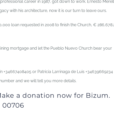
professional career in 1987, got down to work. Ernesto Merel
gacy with his architecture, now it is our turn to leave ours.
0,000 loan requested in 2008 to finish the Church, € 286,678.
ining mortgage and let the Pueblo Nuevo Church bear your
ín +34667408405 or Patricia Larrinaga de Luis +34639669234
number and we will tell you more details.
ake a donation now for Bizum.
s 00706