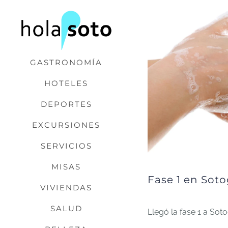
Saltar
al
contenido
GASTRONOMÍA
HOTELES
DEPORTES
EXCURSIONES
SERVICIOS
MISAS
Fase 1 en Sot
VIVIENDAS
SALUD
Llegó la fase 1 a S