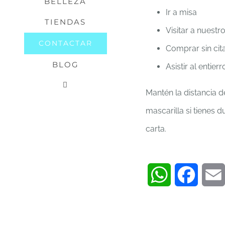
BELLEZA
Ir a misa
TIENDAS
Visitar a nuest
CONTACTAR
Comprar sin cit
BLOG
Asistir al entier
Mantén la distancia 
mascarilla si tienes 
carta.
WhatsApp
Faceb