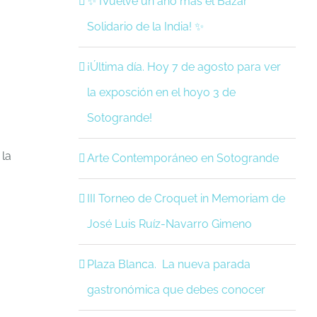
✨ ¡Vuelve un año más el Bazar
Solidario de la India! ✨
¡Última día. Hoy 7 de agosto para ver
la exposción en el hoyo 3 de
Sotogrande!
 la
Arte Contemporáneo en Sotogrande
III Torneo de Croquet in Memoriam de
José Luis Ruíz-Navarro Gimeno
Plaza Blanca. La nueva parada
gastronómica que debes conocer