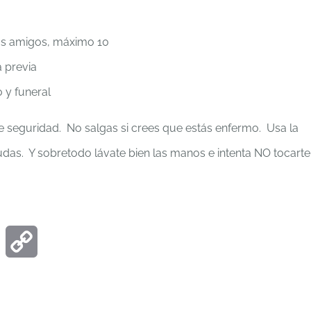
ros amigos, máximo 10
a previa
ro y funeral
de seguridad. No salgas si crees que estás enfermo. Usa la
dudas. Y sobretodo lávate bien las manos e intenta NO tocarte
ook
Email
Copy
Link