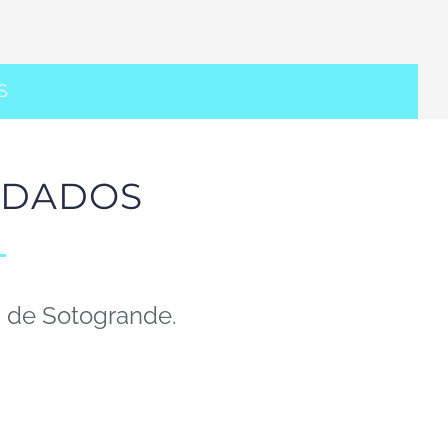
S
NDADOS
s de Sotogrande.