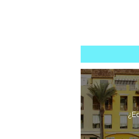
y sofisticad
atmósfera 
¿E