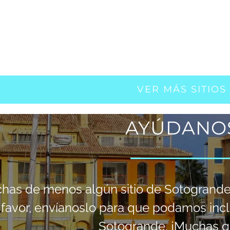
o. El concepto y la
Roque, ofrecemos un servicio
Plaza
rápido, fiable y
VER MÁS SITIOS
AYÚDANO
chas de menos algún sitio de Sotogrand
favor, envíanoslo para que podamos incl
Sotogrande. ¡Muchas gr