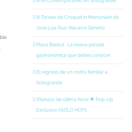
Arte Contemporáneo en Sotogrande
III Torneo de Croquet in Memoriam de
José Luis Ruíz-Navarro Gimeno
ble.
Plaza Blanca. La nueva parada
.
gastronómica que debes conocer
El regreso de un rostro familiar a
Sotogrande
¡Planazo de última hora! 🌟 Pop-Up
Exclusivo (¡SOLO HOY!)