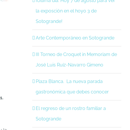
¡Última día. Hoy 7 de agosto para ver
la exposción en el hoyo 3 de
Sotogrande!
Arte Contemporáneo en Sotogrande
III Torneo de Croquet in Memoriam de
José Luis Ruíz-Navarro Gimeno
Plaza Blanca. La nueva parada
gastronómica que debes conocer
1.
El regreso de un rostro familiar a
Sotogrande