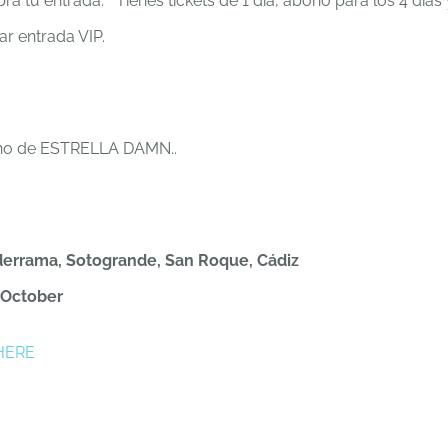
a tu entrada. Tienes tickets de 1 día, abono para los 4 días 
r entrada VIP.
ano de ESTRELLA DAMN..
lderrama, Sotogrande, San Roque, Cádiz
 October
HERE