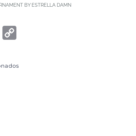
RNAMENT BY ESTRELLA DAMN
ook
Email
Copy
Link
ionados