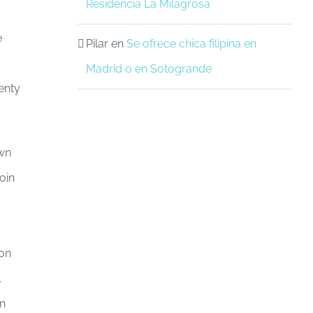
Residencia La Milagrosa
e
Pilar
en
Se ofrece chica filipina en
Madrid o en Sotogrande
enty
awn
oin
con
.
on