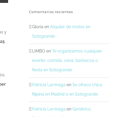
Comentarios recientes
Gloria
en
Alquiler de motos en
s y
Sotogrande
 25
LIMBO
en
Te organizamos cualquier
evento: comida, cena, barbacoa o
fiesta en Sotogrande
os,
ber
Patricia Larrinaga
en
Se ofrece chica
filipina en Madrid o en Sotogrande
Patricia Larrinaga
en
Geriátrico.