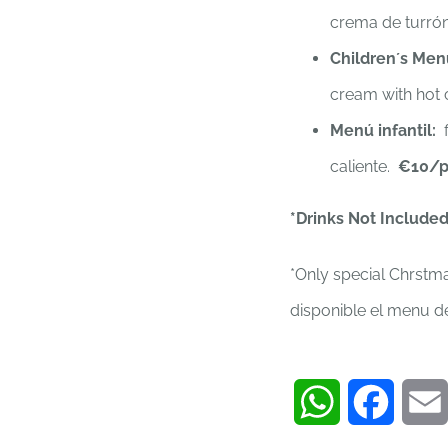
crema de turrón
Children´s Men
cream with hot 
Menú infantil:
f
caliente.
€10/p
*Drinks Not Include
*Only special Chrstm
disponible el menu d
WhatsApp
Faceb