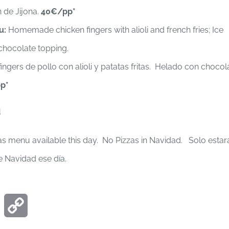
 de Jijona.
40€/pp*
u:
Homemade chicken fingers with alioli and french fries; Ice
chocolate topping.
ingers de pollo con alioli y patatas fritas. Helado con chocol
p*
d
as menu available this day. No Pizzas in Navidad. Solo estar
e Navidad ese día.
ook
Email
Copy
Link