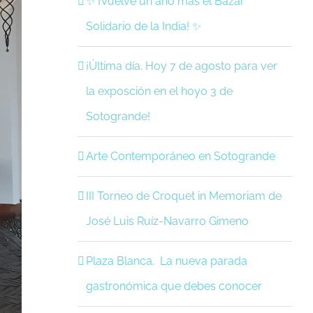
✨ ¡Vuelve un año más el Bazar
Solidario de la India! ✨
¡Última día. Hoy 7 de agosto para ver
la exposción en el hoyo 3 de
Sotogrande!
Arte Contemporáneo en Sotogrande
III Torneo de Croquet in Memoriam de
José Luis Ruíz-Navarro Gimeno
Plaza Blanca. La nueva parada
gastronómica que debes conocer