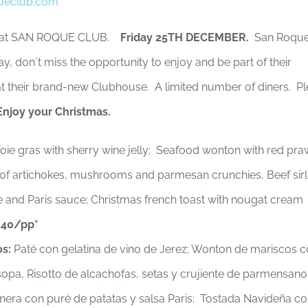
ueclub.com
at SAN ROQUE CLUB.
Friday 25TH DECEMBER.
San Roqu
y, don´t miss the opportunity to enjoy and be part of their
at their brand-new Clubhouse. A limited number of diners. Pl
Enjoy your Christmas.
ie gras with sherry wine jelly; Seafood wonton with red pr
o of artichokes, mushrooms and parmesan crunchies, Beef sirl
e and Paris sauce; Christmas french toast with nougat cream
40/pp*
os:
Paté con gelatina de vino de Jerez; Wonton de mariscos 
opa, Risotto de alcachofas, setas y crujiente de parmensano
rnera con puré de patatas y salsa Paris; Tostada Navideña c