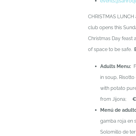
events@sanroq
CHRISTMAS LUNCH 
club opens this Sunda
Christmas Day feast 
of space to be safe.
Adults Menu:
Fo
in soup, Risott
with potato pur
from Jijona;
€
Menú de adult
gamba roja en s
Solomillo de te