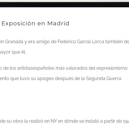
. Exposición en Madrid
en Granada y era amigo de Federico García Lorca también d
ayor que él.
o de los artistasespañoles más valorados del expresionismo
iento que tuvo su apogeo después de la Segunda Guerra
e su obra la realizó en NY en dónde se instaló a partir de 19