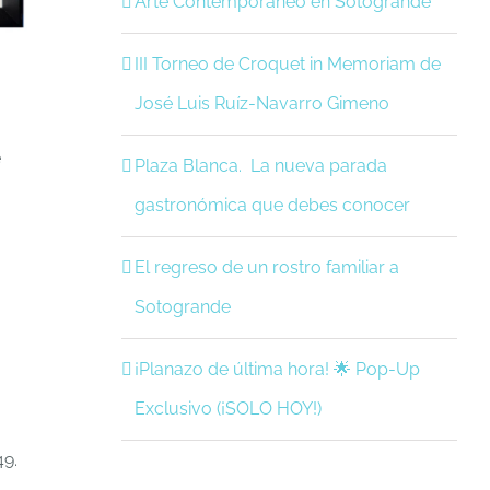
Arte Contemporáneo en Sotogrande
III Torneo de Croquet in Memoriam de
José Luis Ruíz-Navarro Gimeno
e
Plaza Blanca. La nueva parada
gastronómica que debes conocer
El regreso de un rostro familiar a
Sotogrande
¡Planazo de última hora! 🌟 Pop-Up
Exclusivo (¡SOLO HOY!)
49.