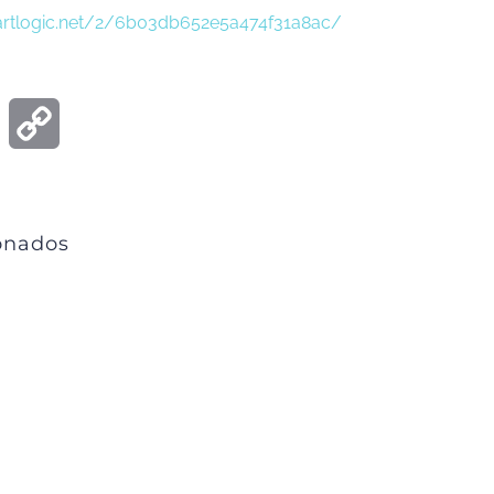
s.artlogic.net/2/6b03db652e5a474f31a8ac/
ook
Email
Copy
Link
ionados