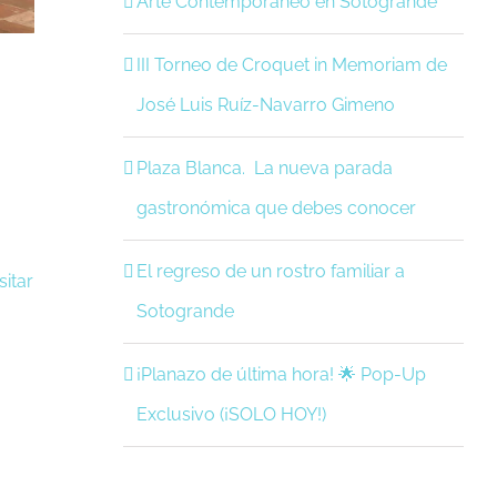
Arte Contemporáneo en Sotogrande
III Torneo de Croquet in Memoriam de
José Luis Ruíz-Navarro Gimeno
Plaza Blanca. La nueva parada
gastronómica que debes conocer
El regreso de un rostro familiar a
sitar
Sotogrande
¡Planazo de última hora! 🌟 Pop-Up
Exclusivo (¡SOLO HOY!)