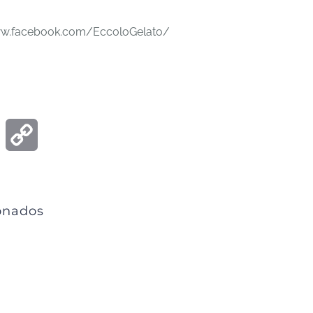
www.facebook.com/EccoloGelato/
ook
Email
Copy
Link
ionados