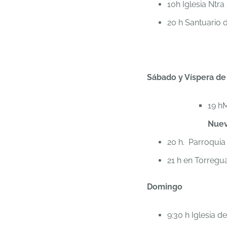
10h Iglesia Ntra
20 h Santuario d
Sábado y Víspera de
19 hM
Nue
20 h. Parroquia
21 h en Torregu
Domingo
9:30 h Iglesia 