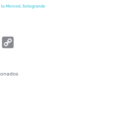
e la Merced, Sotogrande
ook
Email
Copy
Link
ionados