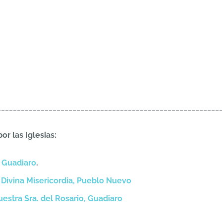
________________________________________________________
or las Iglesias:
 Guadiaro
.
 Divina Misericordia, Pueblo Nuevo
estra Sra. del Rosario, Guadiaro