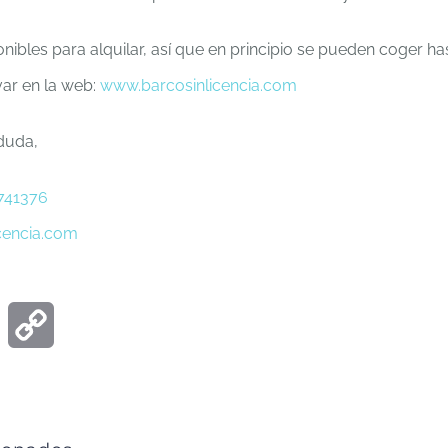
nibles para alquilar, así que en principio se pueden coger ha
var en la web:
www.barcosinlicencia.com
 duda,
741376
cencia.com
ook
Email
Copy
Link