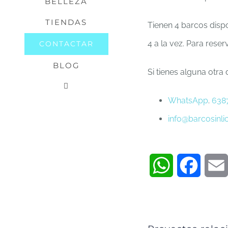
BELLEZA
TIENDAS
Tienen 4 barcos dispo
4 a la vez. Para reser
CONTACTAR
BLOG
Si tienes alguna otra
WhatsApp
.
638
info@barcosinli
WhatsApp
Faceb