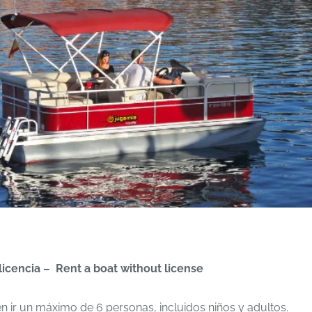
 licencia – Rent a boat without license
 ir un máximo de 6 personas, incluidos niños y adultos.