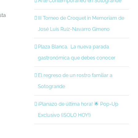
Arte Contemporáneo en Sotogrande
sta
III Torneo de Croquet in Memoriam de
José Luis Ruíz-Navarro Gimeno
Plaza Blanca. La nueva parada
gastronómica que debes conocer
El regreso de un rostro familiar a
Sotogrande
¡Planazo de última hora! 🌟 Pop-Up
Exclusivo (¡SOLO HOY!)